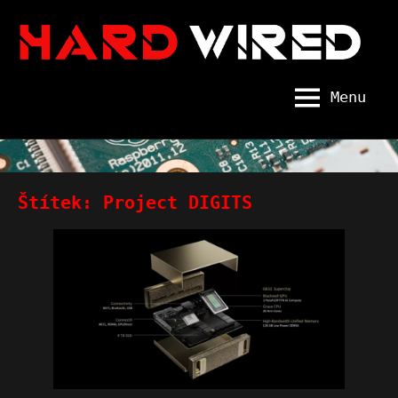
Skip
to
content
Menu
Hard
Wired
Štítek:
Project DIGITS