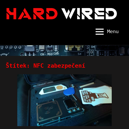
Skip
to
content
Menu
Hard
Wired
Štítek:
NFC zabezpečení