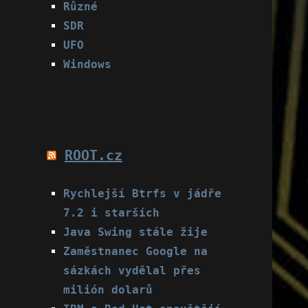
Různé
SDR
UFO
Windows
ROOT.cz
Rychlejší Btrfs v jádře
7.2 i starších
Java Swing stále žije
Zaměstnanec Google na
sázkách vydělal přes
milión dolarů