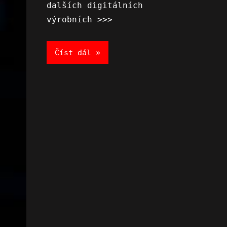
dalších digitálních
výrobních >>>
Číst dál