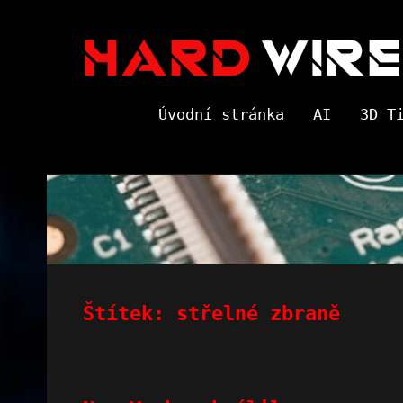
Skip
to
content
Úvodní stránka
AI
3D T
Štítek:
střelné zbraně