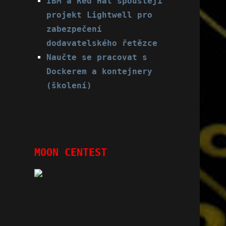
IBM a Red Hat spouštějí
projekt Lightwell pro
zabezpečení
dodavatelského řetězce
Naučte se pracovat s
Dockerem a kontejnery
(školení)
MOON CENTEST