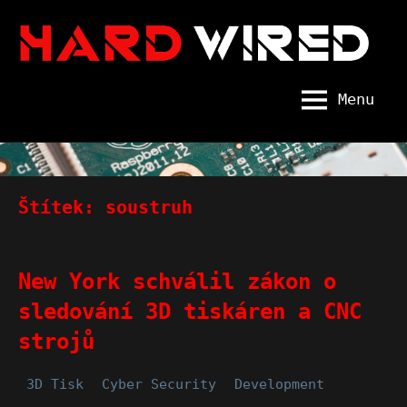
Skip
to
content
Menu
Hard
Wired
Štítek:
soustruh
New York schválil zákon o
sledování 3D tiskáren a CNC
strojů
3D Tisk
Cyber Security
Development