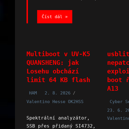
Číst dál
Multiboot v UV-K5
usbli
QUANSHENG: jak
nepat
Losehu obchází
explo
limit 64 KB flash
boot 
A13
HAM
2. 8. 2026
Valentino Hesse OK2HSS
Cyber S
23. 6. 2
Spektrální analyzátor,
Valentin
SSB přes přidaný SI4732,