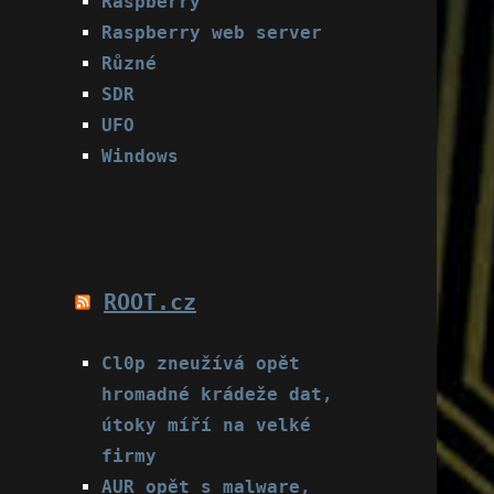
Raspberry
Raspberry web server
Různé
SDR
UFO
Windows
ROOT.cz
Cl0p zneužívá opět
hromadné krádeže dat,
útoky míří na velké
firmy
AUR opět s malware,