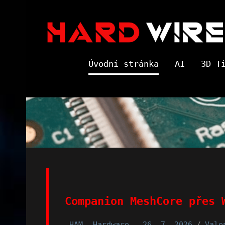
Skip
to
content
Úvodní stránka
AI
3D T
Companion MeshCore přes 
HAM
Hardware
26. 7. 2026
Vale