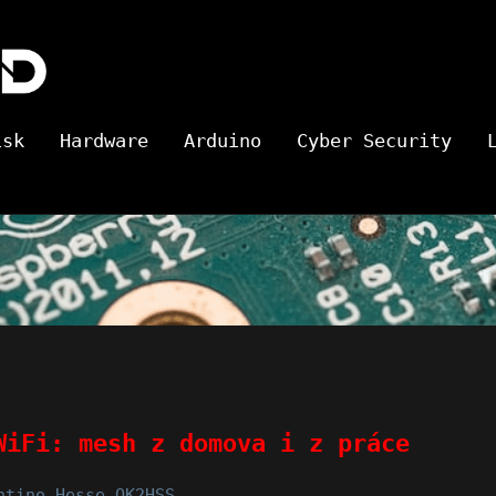
Hard
isk
Hardware
Arduino
Cyber Security
Wired
WiFi: mesh z domova i z práce
ntino Hesse OK2HSS