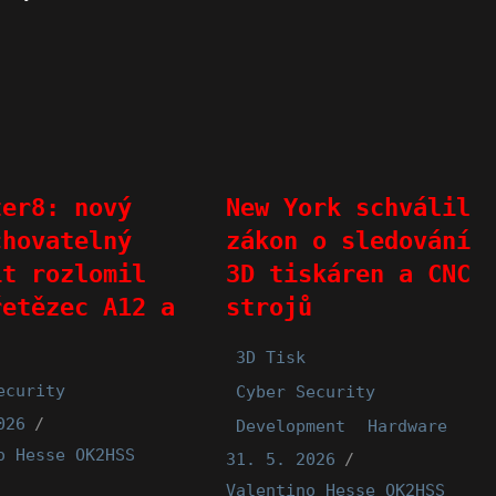
ter8: nový
New York schválil
chovatelný
zákon o sledování
it rozlomil
3D tiskáren a CNC
řetězec A12 a
strojů
3D Tisk
ecurity
Cyber Security
026
Development
Hardware
o Hesse OK2HSS
31. 5. 2026
Valentino Hesse OK2HSS