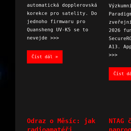
automatická dopplerovská
Výzkumn
korekce pro satelity. Do
Paradig
jednoho firmwaru pro
zveřejn
Quansheng UV-K5 se to
2026 fu
nevejde >>>
SecureR
A13. Ap
>>>
Číst dál
Číst d
Odraz o Měsíc: jak
NTAG 
radioamatéři
napro