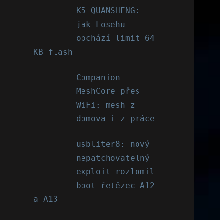
K5 QUANSHENG:
jak Losehu
obchází limit 64
KB flash
Companion
MeshCore přes
WiFi: mesh z
domova i z práce
usbliter8: nový
nepatchovatelný
exploit rozlomil
boot řetězec A12
a A13