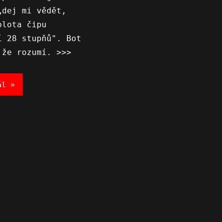
„dej mi vědět,
plota čipu
í 28 stupňů". Bot
 že rozumí. >>>
ál