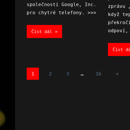
společnosti Google, Inc.
zprávu 
pro chytré telefony. >>>
když te
překroč
odpoví,
Číst dál
Číst d
Stránkování
Next
1
2
3
…
16
»
Posts
příspěvků