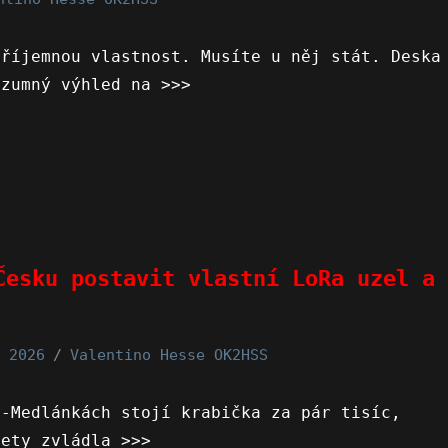
příjemnou vlastnost. Musíte u něj stát. Deska
ozumný výhled na >>>
Česku postavit vlastní LoRa uzel a
 2026
Valentino Hesse OK2HSS
ě-Medlánkách stojí krabička za pár tisíc,
lety zvládla >>>