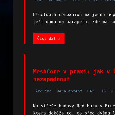
Bluetooth companion má jednu ne
leží doma na parapetu, kde má r
Číst dál
MeshCore v praxi: jak v 
nezapadnout
Arduino
Development
HAM
16. 5.
Na střeše budovy Red Hatu v Brn
která dokáže to, co před dvěma 