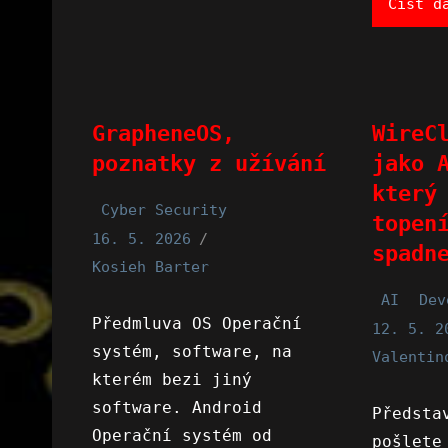
Číst d
GrapheneOS,
WireC
poznatky z užívání
jako 
který
Cyber Security
topen
16. 5. 2026
spadn
Kosieh Barter
AI
Dev
Předmluva OS Operační
12. 5. 2
systém, software, na
Valentin
kterém bezi jiný
software. Android
Předsta
Operační systém od
pošlete