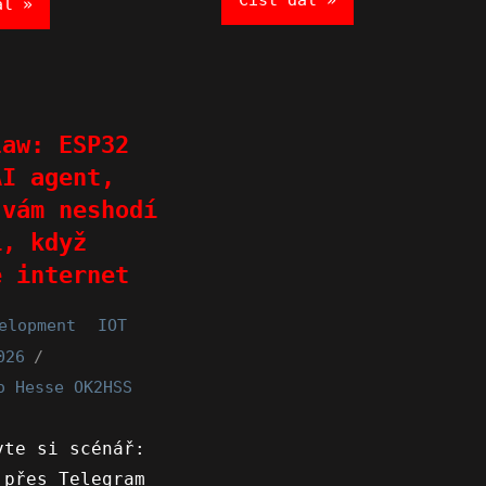
Číst dál
ál
law: ESP32
AI agent,
 vám neshodí
í, když
e internet
elopment
IOT
026
o Hesse OK2HSS
vte si scénář:
 přes Telegram