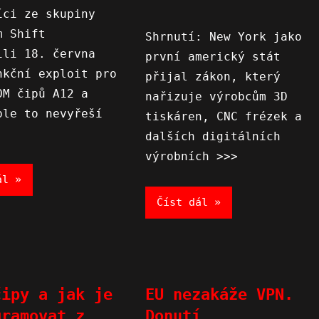
íci ze skupiny
m Shift
Shrnutí: New York jako
ili 18. června
první americký stát
nkční exploit pro
přijal zákon, který
OM čipů A12 a
nařizuje výrobcům 3D
ple to nevyřeší
tiskáren, CNC frézek a
dalších digitálních
výrobních >>>
ál
Číst dál
čipy a jak je
EU nezakáže VPN.
gramovat z
Donutí