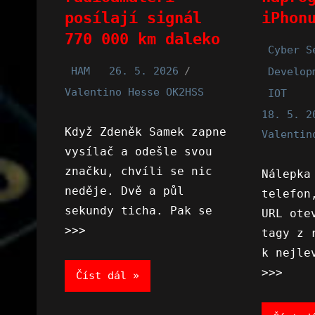
posílají signál
iPhon
770 000 km daleko
Cyber S
HAM
26. 5. 2026
Develop
Valentino Hesse OK2HSS
IOT
18. 5. 2
Když Zdeněk Samek zapne
Valentin
vysílač a odešle svou
značku, chvíli se nic
Nálepka
neděje. Dvě a půl
telefon
sekundy ticha. Pak se
URL ote
>>>
tagy z 
k nejle
>>>
Číst dál