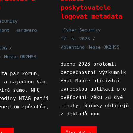
u
poskytovatele
logovat metadata
ecurity
Cyber Security
ment
Hardware
17. 5. 2026
Valentino Hesse OK2HSS
026
o Hesse OK2HSS
dubna 2026 prolomil
bezpečnostní výzkumník
 za pár korun,
Paul Moore oficiální
, a najednou Vám
evropskou aplikaci pro
vírá samo. NFC
ověřování věku za dvě
rodiny NTAG patří
minuty. Snímky obličejů
vnějším způsobům,
z dokladů >>>